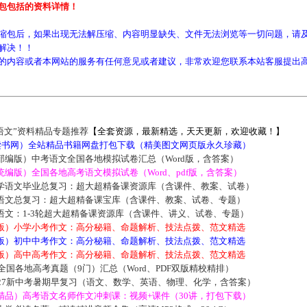
包包括的资料详情！
缩包后，如果出现无法解压缩、内容明显缺失、文件无法浏览等一切问题，请及
解决！！
的内容或者本网站的服务有任何意见或者建议，非常欢迎您联系本站客服提出
语文”资料精品专题推荐
【全套资源，最新精选，天天更新，欢迎收藏！】
5读书网）全站精品书籍网盘打包下载（精美图文网页版永久珍藏）
部编版）中考语文全国各地模拟试卷汇总（Word版，含答案）
编版）全国各地高考语文模拟试卷（Word、pdf版，含答案）
学语文毕业总复习：超大超精备课资源库（含课件、教案、试卷）
语文总复习：超大超精备课宝库（含课件、教案、试卷、专题）
语文：1-3轮超大超精备课资源库（含课件、讲义、试卷、专题）
版）小学小考作文：高分秘籍、命题解析、技法点拨、范文精选
版）初中中考作文：高分秘籍、命题解析、技法点拨、范文精选
版）高中高考作文：高分秘籍、命题解析、技法点拨、范文精选
届全国各地高考真题（9门）汇总（Word、PDF双版精校精排）
027新中考暑期早复习（语文、数学、英语、物理、化学，含答案）
精品）高考语文名师作文冲刺课：视频+课件（30讲，打包下载）