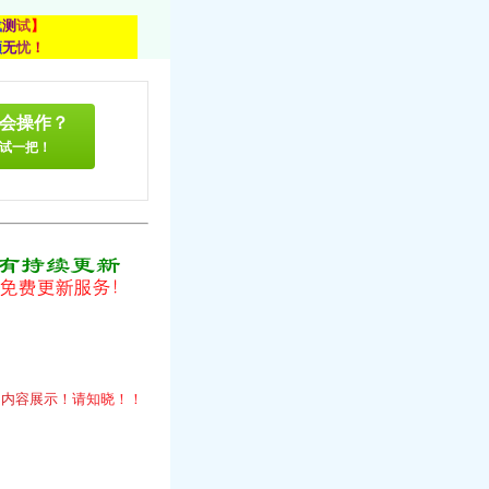
载
测
试
】
顾
无
忧
！
会操作？
试一把！
！
的
内
容
展
示
！
请
知
晓
！
！