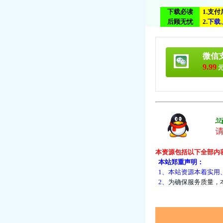
下载必读
1.支
后顾无忧
2.
下
载
微信
9.99
元
本资源包括以下全部内
本站郑重声明：
1、本站资源本着实用
2、
为
确
保
服
务
质
量
，