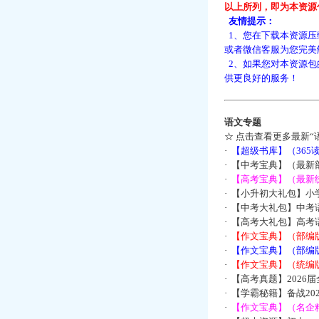
以上所列，即为本资源
友情提示：
1、您在下载本资源压
或者微信客服为您完美
2、如果您对本资源包
供更良好的服务！
语文专题
☆
点击查看更多最新“
·
【超级书库】（36
·
【中考宝典】（最新
·
【高考宝典】（最新统
·
【小升初大礼包】小
·
【中考大礼包】中考
·
【高考大礼包】高考
·
【作文宝典】（部编
·
【作文宝典】（部编
·
【作文宝典】（统编
·
【高考真题】2026
·
【学霸秘籍】备战2
·
【作文宝典】（名企