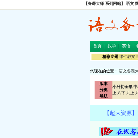
【备课大师-系列网站】
语文
首页
数学
英语
精彩专题
课件教案
您现在的位置：
语文备课
版本
小升初全集
中
分类
上
八下
九上
导航
【超大资源】