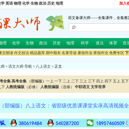
数学
英语
物理
化学
生物
政治
历史
地理
加入
语文备课大师——全集课件，全集教
物理
化学
生物
政治
历史
地理
科学
道法
体育
音
课文朗读
作文技法
精品题库
期中期末
名著导读
暑假作业
寒假作业
免费专区
下
大师
>
语文大师-导航
>
八上语文
> 正文
考全集
高考全集
（部编版）
一上
一下
二上
二下
三上
三下
四上
四下
五上
五下
九下
人教统编版
（必修）
人教统编版
（选修）
中职语文
文学世界
（部编版）八上语文：省部级优质课课堂实录高清视频全集（