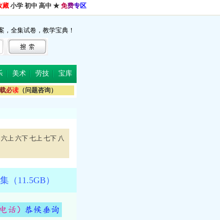
收藏
小学
初中
高中
★
免
费
专
区
案，全集试卷，教学宝典！
乐
美术
劳技
宝库
载
必
读
（问题咨询）
六上
六下
七上
七下
八
11.5GB）