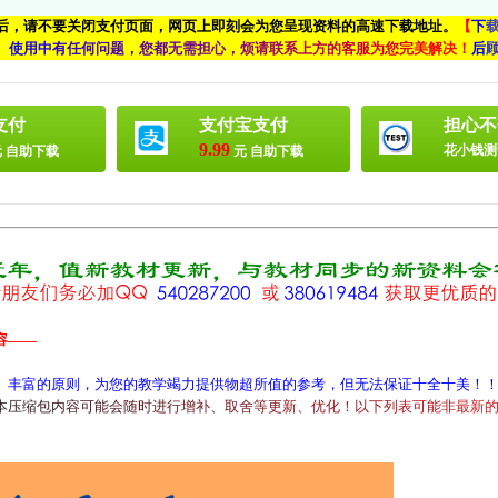
付后，请不要关闭支付页面，网页上即刻会为您呈现资料的高速下载地址。
【
下
、
使
用
中
有
任
何
问
题
，
您
都
无
需
担
心
，
烦
请
联
系
上
方
的
客
服
为
您
完
美
解
决
！
后
支付
支付宝支付
担心不
9.99
花小钱测
 自助下载
元 自助下载
容——
、丰富的原则，为您的教学竭力提供物超所值的参考，但无法保证十全十美！
本
压
缩
包
内
容
可
能
会
随
时
进
行
增
补
、
取
舍
等
更
新
、
优
化
！
以
下
列
表
可
能
非
最
新