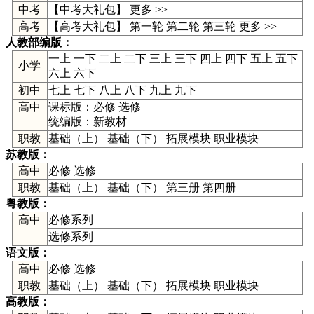
中考
【
中考大礼包
】
更多 >>
高考
【高考大礼包】
第一轮
第二轮
第三轮
更多 >>
人教部编版
：
一上
一下
二上
二下
三上
三下
四上
四下
五上
五下
小学
六上
六下
初中
七上
七下
八上
八下
九上
九下
高中
课标版：
必修
选修
统编版：
新教材
职教
基础（上） 基础（下） 拓展模块 职业模块
苏教版
：
高中
必修
选修
职教
基础（上） 基础（下） 第三册 第四册
粤教版
：
高中
必修系列
选修系列
语文版
：
高中
必修
选修
职教
基础（上） 基础（下） 拓展模块 职业模块
高教版
：